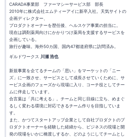
CARADA事業部 ファーマシーサービス部 部長
2010年に株式会社エムティーアイに新卒入社。天気サイトの
企画ディレクター、
プロダクトオーナーを歴任後、ヘルスケア事業の担当に。
現在は調剤薬局向けにかかりつけ薬局を支援するサービスを
企画している。
旅行が趣味。海外50カ国、国内47都道府県に訪問済み。
ギルドワークス
川瀬 浩也
新規事業を企てるチームの「思い」をマーケットの「ニー
ズ」に一致させ、サービスとして成長させていくために、サ
ービス企画のフェーズから現場に入り、コーチ役としてチー
ムに伴走しています。
合言葉は「共に考える」。チームと同じ目線に立ち、めまぐ
るしく変わる環境に対応できるチーム作りを目指していま
す。
また、かつてスタートアップ企業として自社プロダクトのプ
ロダクトオーナーを経験した経緯から、ビジネスの現場と開
発の現場をいかに橋渡しするか、どのようにしてチームとし