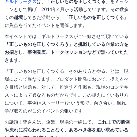
ギルドワークス
は、「
正しいものを正しくつくる
」をミッシ
ョンとして掲げ、2014年4月から活動しています。その数多
くの
越境
してきた活動から、「
正しいものを正しくつくる
」
に焦点を当てたイベントを開催します。
本イベントでは、ギルドワークスがご一緒させて頂いている
「正しいものを正しくつくろう」と挑戦している企業の方を
お招きし、事例発表、トークセッションなどで語っていただ
きます。
「正しいものを正しくつくる」そのあり方とやることは、現
場によって異なります。プロダクト開発において、捉えるべ
き目標と課題も。対して、推進する作戦も。現場のコンテキ
ストによって異なるものだからです。この捉えにくいあり方
について、事例(=ストーリー)という形で、向き合い、触れ、
学び取るのがこのイベントの狙いです。
お話頂く皆さんは、企業、現場の一線にて、
これまでの前例
や流れに捕らわれることなく、あるべき姿を追い求めている