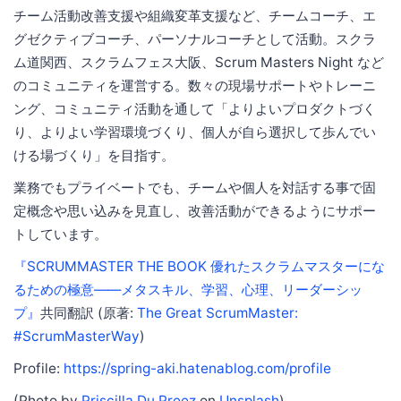
チーム活動改善支援や組織変革支援など、チームコーチ、エ
グゼクティブコーチ、パーソナルコーチとして活動。スクラ
ム道関西、スクラムフェス大阪、Scrum Masters Night など
のコミュニティを運営する。数々の現場サポートやトレーニ
ング、コミュニティ活動を通して「よりよいプロダクトづく
り、よりよい学習環境づくり、個人が自ら選択して歩んでい
ける場づくり」を目指す。
業務でもプライベートでも、チームや個人を対話する事で固
定概念や思い込みを見直し、改善活動ができるようにサポー
トしています。
『SCRUMMASTER THE BOOK 優れたスクラムマスターにな
るための極意――メタスキル、学習、心理、リーダーシッ
プ』
共同翻訳 (原著:
The Great ScrumMaster:
#ScrumMasterWay
)
Profile:
https://spring-aki.hatenablog.com/profile
(
Photo by
Priscilla Du Preez
on
Unsplash
)